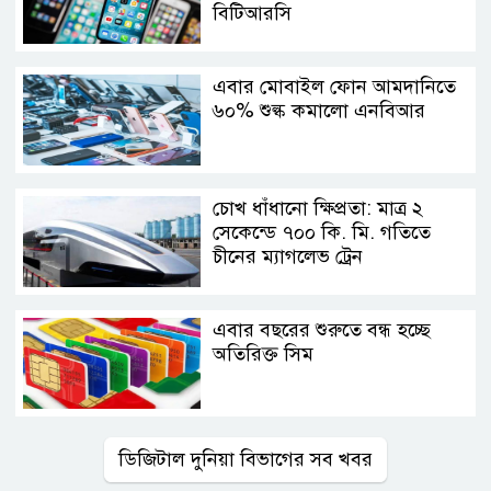
বিটিআরসি
এবার মোবাইল ফোন আমদানিতে
৬০% শুল্ক কমালো এনবিআর
চোখ ধাঁধানো ক্ষিপ্রতা: মাত্র ২
সেকেন্ডে ৭০০ কি. মি. গতিতে
চীনের ম্যাগলেভ ট্রেন
এবার বছরের শুরুতে বন্ধ হচ্ছে
অতিরিক্ত সিম
ডিজিটাল দুনিয়া বিভাগের সব খবর