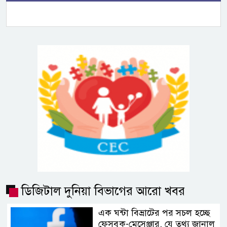
ডিজিটাল দুনিয়া বিভাগের আরো খবর
এক ঘন্টা বিভ্রাটের পর সচল হচ্ছে
ফেসবুক-মেসেঞ্জার, যে তথ্য জানাল