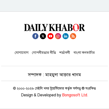
গণমাধ্যম শক্তিশালী হলেই গণতন্ত্র
শক্তিশালী হবে: স্থানীয় সরকার মন্ত্রী
অধ্যাপক রবার্ট পেপের বিশ্লেষণ: ইরান
ইস্যুতে উত্তেজনা বাড়ানোর ফাঁদে পড়েছেন
ট্রাম্প
যোগাযোগ
গোপনীয়তার নীতি
শর্তাবলী
বাংলা কনভার্টার
২০২৬ নারী এশিয়া কাপ ক্রিকেট:
বাংলাদেশের খেলা কখন
সম্পাদক : মাহমুদা আক্তার খানম
হাম উপসর্গে ২৪ ঘন্টায় আরও ৩ জনের
মৃত্যু, আক্রান্ত ১ হাজার ২১৮
© ২০০০-২০২৬ ডেইলি খবর টুয়েন্টিফোর কর্তৃক সর্বসত্ব ® সংরক্ষিত
Design & Developed by
Bongosoft Ltd.
গণমাধ্যমকে নিয়ন্ত্রণ নয়, নিয়মতান্ত্রিক