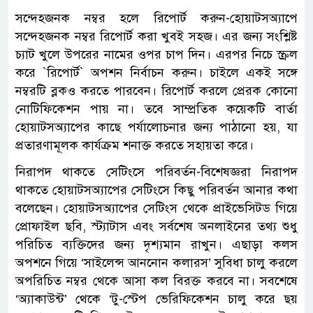
সন্দেহজনক নম্বর হলে রিপোর্ট করুন-হোয়াটসঅ্যাপে
সন্দেহজনক নম্বর রিপোর্ট করা খুবই সহজ। এর জন্য সংশ্লিষ্ট
চ্যাট খুলে উপরের নামের ওপর চাপ দিন। এরপর নিচে স্ক্রল
করে ‍‍`রিপোর্ট‍‍` অপশন নির্বাচন করুন। চাইলে একই সঙ্গে
নম্বরটি ব্লকও করতে পারবেন। রিপোর্ট করলে প্রেরক কোনো
নোটিফিকেশন পায় না। তবে সাম্প্রতিক কয়েকটি বার্তা
হোয়াটসঅ্যাপের কাছে পর্যালোচনার জন্য পাঠানো হয়, যা
প্রতারণামূলক কার্যক্রম শনাক্ত করতে সহায়তা করে।
নিরাপদ থাকতে সেটিংসে পরিবর্তন-বিশেষজ্ঞরা নিরাপদ
থাকতে হোয়াটসঅ্যাপের সেটিংসে কিছু পরিবর্তন আনার কথা
বলেছেন। হোয়াটসঅ্যাপের সেটিংস থেকে প্রাইভেসিটড গিয়ে
প্রোফাইল ছবি, স্ট্যাটাস এবং সর্বশেষ অনলাইনের তথ্য শুধু
পরিচিত ব্যক্তিদের জন্য দৃশ্যমান রাখুন। এছাড়া কলস
অপশনে গিয়ে ‘সাইলেন্স আননোন কলারস’ সুবিধা চালু করলে
অপরিচিত নম্বর থেকে আসা কল বিরক্ত করবে না। সবশেষে
‘অ্যাকাউন্ট’ থেকে ‘টু-স্টেপ ভেরিফিকেশন চালু করে ছয়