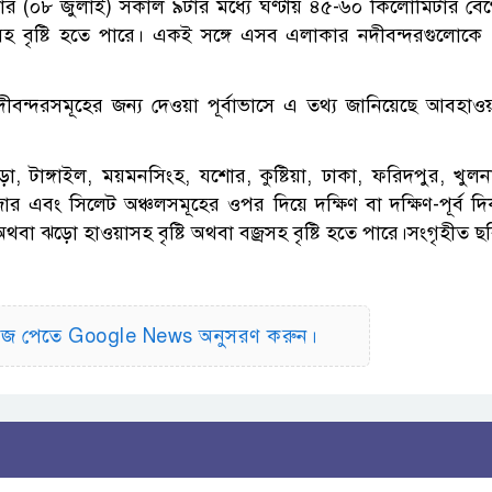
ার (০৮ জুলাই) সকাল ৯টার মধ্যে ঘণ্টায় ৪৫-৬০ কিলোমিটার বে
রসহ বৃষ্টি হতে পারে। একই সঙ্গে এসব এলাকার নদীবন্দরগুলোকে
নদীবন্দরসমূহের জন্য দেওয়া পূর্বাভাসে এ তথ্য জানিয়েছে আবহাও
, টাঙ্গাইল, ময়মনসিংহ, যশোর, কুষ্টিয়া, ঢাকা, ফরিদপুর, খুলন
বাজার এবং সিলেট অঞ্চলসমূহের ওপর দিয়ে দক্ষিণ বা দক্ষিণ-পূর্ব দ
বা ঝড়ো হাওয়াসহ বৃষ্টি অথবা বজ্রসহ বৃষ্টি হতে পারে।সংগৃহীত ছ
িউজ পেতে Google News অনুসরণ করুন।