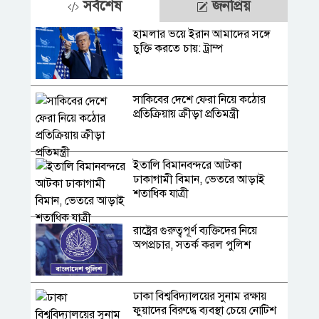
সর্বশেষ
জনপ্রিয়
হামলার ভয়ে ইরান আমাদের সঙ্গে
চুক্তি করতে চায়: ট্রাম্প
সাকিবের দেশে ফেরা নিয়ে কঠোর
প্রতিক্রিয়ায় ক্রীড়া প্রতিমন্ত্রী
ইতালি বিমানবন্দরে আটকা
ঢাকাগামী বিমান, ভেতরে আড়াই
শতাধিক যাত্রী
রাষ্ট্রের গুরুত্বপূর্ণ ব্যক্তিদের নিয়ে
অপপ্রচার, সতর্ক করল পুলিশ
ঢাকা বিশ্ববিদ্যালয়ের সুনাম রক্ষায়
ফুয়াদের বিরুদ্ধে ব্যবস্থা চেয়ে নোটিশ