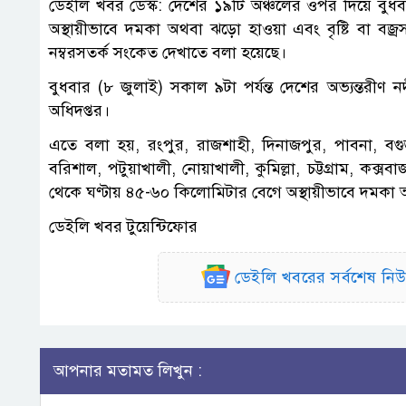
ডেইলি খবর ডেস্ক: দেশের ১৯টি অঞ্চলের ওপর দিয়ে বুধব
অস্থায়ীভাবে দমকা অথবা ঝড়ো হাওয়া এবং বৃষ্টি বা বজ্
নম্বরসতর্ক সংকেত দেখাতে বলা হয়েছে।
বুধবার (৮ জুলাই) সকাল ৯টা পর্যন্ত দেশের অভ্যন্তরীণ 
অধিদপ্তর।
এতে বলা হয়, রংপুর, রাজশাহী, দিনাজপুর, পাবনা, বগুড়া
বরিশাল, পটুয়াখালী, নোয়াখালী, কুমিল্লা, চট্টগ্রাম, কক্স
থেকে ঘণ্টায় ৪৫-৬০ কিলোমিটার বেগে অস্থায়ীভাবে দমকা অথ
ডেইলি খবর টুয়েন্টিফোর
ডেইলি খবরের সর্বশেষ ন
আপনার মতামত লিখুন :