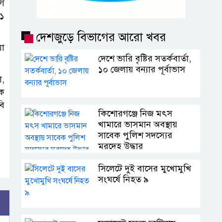
গে
 ১
দেশজুড়ে বিভাগের আরো খবর
য়া
দেশে ভারি বৃষ্টির সতর্কবার্তা,
১০ জেলায় বন্যার পূর্বাভাস
া,
িক
বি
কিশোরগঞ্জে নিজ মৎস
খামারে ভাসমান অবস্থায়
সাবেক পুলিশ সদস্যের
মরদেহ উদ্ধার
সিলেটে দুই বাসের মুখোমুখি
সংঘর্ষে নিহত ৯