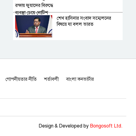
শেখ হাসিনার সংবাদ সম্মেলনের
বিষয়ে যা বলল ভারত
গণমাধ্যম শক্তিশালী হলেই গণতন্ত্র
শক্তিশালী হবে: স্থানীয় সরকার মন্ত্রী
অধ্যাপক রবার্ট পেপের বিশ্লেষণ: ইরান
গোপনীয়তার নীতি
শর্তাবলী
বাংলা কনভার্টার
ইস্যুতে উত্তেজনা বাড়ানোর ফাঁদে
পড়েছেন ট্রাম্প
২০২৬ নারী এশিয়া কাপ ক্রিকেট:
বাংলাদেশের খেলা কখন
Design & Developed by
Bongosoft Ltd.
হাম উপসর্গে ২৪ ঘন্টায় আরও ৩