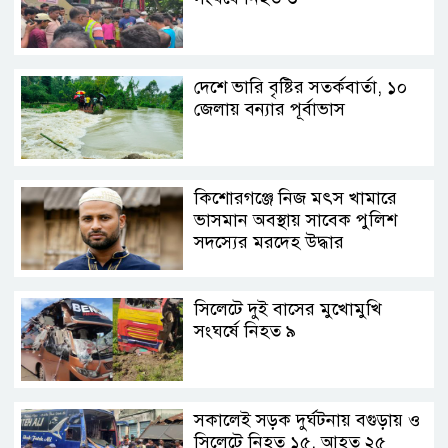
দেশে ভারি বৃষ্টির সতর্কবার্তা, ১০
জেলায় বন্যার পূর্বাভাস
কিশোরগঞ্জে নিজ মৎস খামারে
ভাসমান অবস্থায় সাবেক পুলিশ
সদস্যের মরদেহ উদ্ধার
সিলেটে দুই বাসের মুখোমুখি
সংঘর্ষে নিহত ৯
সকালেই সড়ক দুর্ঘটনায় বগুড়ায় ও
সিলেটে নিহত ১৫, আহত ২৫