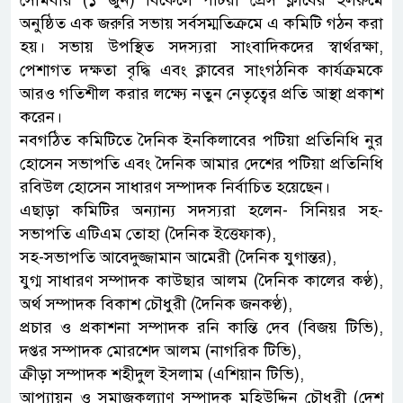
সোমবার (১ জুন) বিকেলে পটিয়া প্রেস ক্লাবের হলরুমে
অনুষ্ঠিত এক জরুরি সভায় সর্বসম্মতিক্রমে এ কমিটি গঠন করা
হয়। সভায় উপস্থিত সদস্যরা সাংবাদিকদের স্বার্থরক্ষা,
পেশাগত দক্ষতা বৃদ্ধি এবং ক্লাবের সাংগঠনিক কার্যক্রমকে
আরও গতিশীল করার লক্ষ্যে নতুন নেতৃত্বের প্রতি আস্থা প্রকাশ
করেন।
নবগঠিত কমিটিতে দৈনিক ইনকিলাবের পটিয়া প্রতিনিধি নুর
হোসেন সভাপতি এবং দৈনিক আমার দেশের পটিয়া প্রতিনিধি
রবিউল হোসেন সাধারণ সম্পাদক নির্বাচিত হয়েছেন।
এছাড়া কমিটির অন্যান্য সদস্যরা হলেন- সিনিয়র সহ-
সভাপতি এটিএম তোহা (দৈনিক ইত্তেফাক),
সহ-সভাপতি আবেদুজ্জামান আমেরী (দৈনিক যুগান্তর),
যুগ্ম সাধারণ সম্পাদক কাউছার আলম (দৈনিক কালের কণ্ঠ),
অর্থ সম্পাদক বিকাশ চৌধুরী (দৈনিক জনকণ্ঠ),
প্রচার ও প্রকাশনা সম্পাদক রনি কান্তি দেব (বিজয় টিভি),
দপ্তর সম্পাদক মোরশেদ আলম (নাগরিক টিভি),
ক্রীড়া সম্পাদক শহীদুল ইসলাম (এশিয়ান টিভি),
আপ্যায়ন ও সমাজকল্যাণ সম্পাদক মহিউদ্দিন চৌধুরী (দেশ