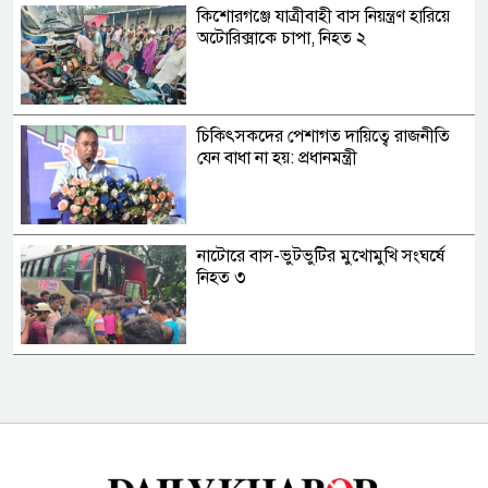
কিশোরগঞ্জে যাত্রীবাহী বাস নিয়ন্ত্রণ হারিয়ে
অটোরিক্সাকে চাপা, নিহত ২
চিকিৎসকদের পেশাগত দায়িত্বে রাজনীতি
যেন বাধা না হয়: প্রধানমন্ত্রী
নাটোরে বাস-ভুটভুটির মুখোমুখি সংঘর্ষে
নিহত ৩
চোর সিন্ডিকেট লুটে খাচ্ছে ঢাকা আহ্ছানিয়া
মিশনের প্রতিষ্ঠানের অর্থসম্পদ!