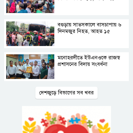
বগুড়ায় সাতসকালে বাসচাপায় ৬
দিনমজুর নিহত, আহত ১৫
মনোহরদীতে ইউএনওকে রাজস্ব
প্রশাসনের বিদায় সংবর্ধনা
দেশজুড়ে বিভাগের সব খবর