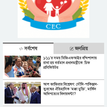
সর্বশেষ
জনপ্রিয়
১/১১’র সময় ডিজিএফআইর বন্দিশালায়
রাখা হয় বর্তমান প্রধানমন্ত্রীকে: চিফ
প্রসিকিউটর
আল জাজিরার বিশ্লেষণ: সৌদি-পাকিস্তান-
তুরস্কের ঐতিহাসিক ‘মক্কা চুক্তি’, মার্কিন
আধিপত্যের বিদায়ঘণ্টা?