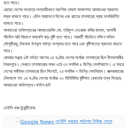
হতে পারে।
এছাড়া দেশের অন্যত্র অস্থায়ীভাবে আংশিক মেঘলা আকাশসহ আবহাওয়া প্রধানত
শুষ্ক থাকতে পারে। এদিন সারাদেশে দিনের এবং রাতের তাপমাত্রা প্রায় অপরিবর্তিত
থাকতে পারে।
আবহাওয়া অধিদপ্তরের আবহাওয়াবিদ মো. তরিফুল নেওয়াজ কবির জানান, আগামী
পাঁচদিন আট বিভাগে কমবেশি ঝড়-বৃষ্টি হতে পারে। পরবর্তী পাঁচদিনে দক্ষিণ-পশ্চিম
মৌসুমীবায়ু টেকনাফ উপকূল পর্যন্ত অগ্রসর হতে পারে এবং বৃষ্টিপাতের প্রবণতা বাড়তে
পারে।
রোববার সন্ধ্যা ৬টা পর্যন্ত আগের ২৪ ঘণ্টায় দেশের সর্বোচ্চ তাপমাত্রা ছিল নীলফামারীর
সৈয়দপুরে। সেখানে তাপমাত্রার পারদ ওঠে ৩৭ দশমিক ৫ ডিগ্রি সেলসিয়াসে। এ সময়ে
দেশের সর্বনিম্ন তাপমাত্রা ছিল সিলেটে, ২৩ দশমিক ৭ ডিগ্রি সেলসিয়াস। কক্সবাজারের
টেকনাফে গত ২৪ ঘণ্টায় দেশের সর্বোচ্চ ৩০ মিলিমিটার বৃষ্টিপাত রেকর্ডের তথ্য দিয়েছে
আবহাওয়া অধিদপ্তর।ফাইল ছবি
ডেইলি খবর টুয়েন্টিফোর
ডেইলি খবরের সর্বশেষ নিউজ পেতে