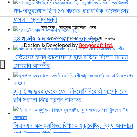
গণ-অভ্যুত্থান ছিল ১৭ বছরের ধারাবাহিক আন্দোলনের
ফসল : স্বরাষ্ট্রমন্ত্রী
সম্পাদক : মাহমুদা আক্তার খানম
২৪ ঘণ্টায় হাম ও উপসর্গে ৪ জনের মৃত্যু
© ২০০০-২০২৬ ডেইলি খবর টুয়েন্টিফোর কর্তৃক সর্বসত্ব ® সংরক্ষিত
Design & Developed by
Bongosoft Ltd.
এতিমদের জন্য ভালোবাসার হাত বাড়িয়ে দিলেন সায়েম
সোবহান আনভীর
জুলাই জাদুঘর থেকে ফেলানী-মোদিবিরোধী আন্দোলনের
ছবি সরানো নিয়ে প্রশ্ন নাহিদের
সিএনএন এক্সক্লুসিভ: বিপাকে যুক্তরাষ্ট্র, ‘যুদ্ধ অবসানে
পথ’ খুঁজছেন শীর্ষ জেনারেল