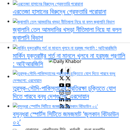
এরতেজা হাসানের বিরুদ্ধে গ্রেফতারি পরোয়ানা
জ্বালানি তেল আমদানির খসড়া নীতিমালা নিয়ে যা বলল
জ্বালানি বিভাগ
মার্কিন যুক্তরাষ্ট্র শর্ত না মানলে খুলবে না হরমুজ প্রণালি
: আইআরজিসি
তুরস্ক-সৌদি-পাকিস্তানের প্রতিরক্ষা চুক্তিতে যোগ
দিতে পারবে বন্ধু দেশগুলো: এরদোয়ান
বসুন্ধরা স্পোর্টস সিটিতে জমজমাট ‘জুলকান বিটডাউন
০২’
যোগাযোগ
গোপনীয়তার নীতি
শর্তাবলী
বাংলা কনভার্টার