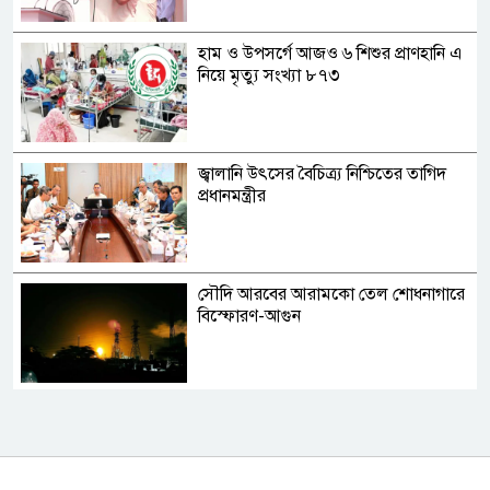
হাম ও উপসর্গে আজও ৬ শিশুর প্রাণহানি এ
নিয়ে মৃত্যু সংখ্যা ৮৭৩
জ্বালানি উৎসের বৈচিত্র্য নিশ্চিতের তাগিদ
প্রধানমন্ত্রীর
সৌদি আরবের আরামকো তেল শোধনাগারে
বিস্ফোরণ-আগুন
রোমে ৪০ ঘণ্টা আটকে পড়া বিমান ঢাকায়
ফিরেছে