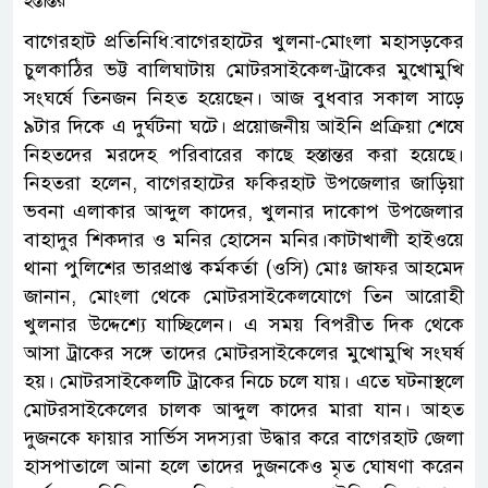
বাগেরহাট প্রতিনিধি:বাগেরহাটের খুলনা-মোংলা মহাসড়কের
চুলকাঠির ভট্ট বালিঘাটায় মোটরসাইকেল-ট্রাকের মুখোমুখি
সংঘর্ষে তিনজন নিহত হয়েছেন। আজ বুধবার সকাল সাড়ে
৯টার দিকে এ দুর্ঘটনা ঘটে। প্রয়োজনীয় আইনি প্রক্রিয়া শেষে
নিহতদের মরদেহ পরিবারের কাছে হস্তান্তর করা হয়েছে।
নিহতরা হলেন, বাগেরহাটের ফকিরহাট উপজেলার জাড়িয়া
ভবনা এলাকার আব্দুল কাদের, খুলনার দাকোপ উপজেলার
বাহাদুর শিকদার ও মনির হোসেন মনির।কাটাখালী হাইওয়ে
থানা পুলিশের ভারপ্রাপ্ত কর্মকর্তা (ওসি) মোঃ জাফর আহমেদ
জানান, মোংলা থেকে মোটরসাইকেলযোগে তিন আরোহী
খুলনার উদ্দেশ্যে যাচ্ছিলেন। এ সময় বিপরীত দিক থেকে
আসা ট্রাকের সঙ্গে তাদের মোটরসাইকেলের মুখোমুখি সংঘর্ষ
হয়। মোটরসাইকেলটি ট্রাকের নিচে চলে যায়। এতে ঘটনাস্থলে
মোটরসাইকেলের চালক আব্দুল কাদের মারা যান। আহত
দুজনকে ফায়ার সার্ভিস সদস্যরা উদ্ধার করে বাগেরহাট জেলা
হাসপাতালে আনা হলে তাদের দুজনকেও মৃত ঘোষণা করেন