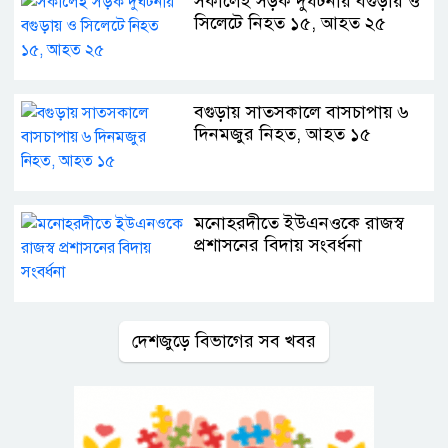
সকালেই সড়ক দুর্ঘটনায় বগুড়ায় ও
সিলেটে নিহত ১৫, আহত ২৫
বগুড়ায় সাতসকালে বাসচাপায় ৬
দিনমজুর নিহত, আহত ১৫
মনোহরদীতে ইউএনওকে রাজস্ব
প্রশাসনের বিদায় সংবর্ধনা
দেশজুড়ে বিভাগের সব খবর