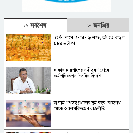
সর্বশেষ
জনপ্রিয়
স্বর্ণের দামে এবার বড় লাফ, ভরিতে বাড়ল
৯৮৫৬ টাকা
ঢাকার চারপাশের নদীদূষণ রোধে
কর্মপরিকল্পনা তৈরির নির্দেশ
জুলাই গণঅভ্যুত্থানের দুই বছর: রাজপথ
থেকে অ্যালগরিদমের রাজনীতি