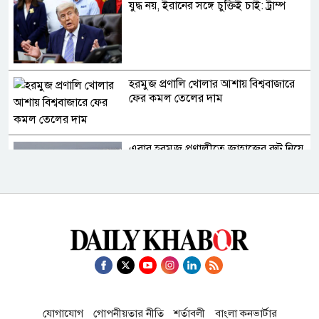
যুদ্ধ নয়, ইরানের সঙ্গে চুক্তিই চাই: ট্রাম্প
হরমুজ প্রণালি খোলার আশায় বিশ্ববাজারে
ফের কমল তেলের দাম
এবার হরমুজ প্রণালীতে জাহাজের রুট নিয়ে
একমত ইরান ও ওমান
দিল্লিতে শেখ হাসিনাকে কথা বলতে দেওয়ায়
ঢাকার তীব্র ক্ষোভ
​​বাংলাদেশে চালু হতে যাচ্ছে বিশ্বখ্যাত থাই,
যোগাযোগ
গোপনীয়তার নীতি
শর্তাবলী
বাংলা কনভার্টার