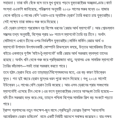
সহায়তা। তারা যদি বেঁকে বসে তবে মুখ থুবড়ে পড়বে যুক্তরাষ্ট্রের অস্ত্রভাণ্ডার।বার্তা
সংস্থা এএফপি জানিয়েছে, পরিকল্পনা অনুযায়ী ২০২৮ সালের শুরুর মধ্যে ৩০ হাজার
থেকে বাড়িয়ে ৩ লাখের বেশি ‘ওয়ান-ওয়ে অ্যাটাক ড্রোন’ তৈরি করতে চায় যুক্তরাষ্ট্র।
সেই লক্ষ্যে তারা কাজও শুরু করে দিয়েছে।
এই ড্রোন চালাতে প্রয়োজন হয় বিশেষ ধরনের ‘রেয়ার আর্থ ম্যাগনেট’। আর গোল্ডম্যান
সাক্সের তথ্য অনুযায়ী, বিশ্বের প্রায় ৯৮ শতাংশ ম্যাগনেট তৈরি হয় চীনে। অর্থাৎ
মোটাদাগে এখানে চীনের ওপর নির্ভরশীল যুক্তরাষ্ট্র।মার্কিন মার্কিন রেয়ার আর্থ ও
ম্যাগনেট উপাদান উৎপাদনকারী কোম্পানি রিঅলয়েস বলছে, উত্তর আমেরিকায় চীনের
বাইরে একমাত্র পূর্ণাঙ্গ ‘মাইন-টু-ম্যাগনেট’ ভারী রেয়ার আর্থ সরবরাহ ব্যবস্থা তাদের
রয়েছে। অর্থাৎ খনি থেকে শুরু করে প্রক্রিয়াজাত ধাতু, অ্যালয় এবং সামরিক ম্যাগনেট
তৈরির কাঁচামাল—সবই তারা সরবরাহ করতে পারে।
তবে হঠাৎ ড্রোন নিয়ে এত তাড়াহুড়া?বিশ্লেষকদের মতে, এর বড় কারণ ইউক্রেন
যুদ্ধ। গত দুই বছরে ড্রোন যুদ্ধের ধরন পুরো বদলে দিয়েছে। শুধু ২০২৪ সালেই
ইউক্রেন ১২ লাখের বেশি ড্রোন তৈরি করেছে। আর এসব ড্রোনের প্রায় সবগুলোর
ম্যাগনেটই এসেছে চীন থেকে।এর ফলে যুক্তরাষ্ট্রের ভেতরে আশঙ্কা তৈরি হয়েছে—
যদি চীন সরবরাহ বন্ধ করে দেয়, তাহলে পশ্চিমা বিশ্বের সামরিক শিল্প বড় সংকটে পড়তে
পারে।
ট্রাম্প প্রশাসনের নতুন পদক্ষেপ-জুন মাসে প্রেসিডেন্ট ডোনাল্ড ট্রাম্প ‘আনলেশিং
আমেরিকান ড্রোন ডমিনেন্স’ নামে একটি নির্বাহী আদেশে স্বাক্ষর করেছেন। যার লক্ষ্য