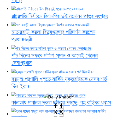
রাষ্ট্রপতি নির্বাচনে বিএনপির দুই মনোনয়নপত্র সংগ্রহ
মাতারবাড়ী কয়লা বিদ্যুৎকেন্দ্র পরিদর্শন করলেন
প্রধানমন্ত্রী
পাঁচ দিনের সফরে দক্ষিণ সুদান ও আবেই গেলেন
সেনাপ্রধান
হরমুজ প্রণালি খুলতে মার্কিন যুক্তরাষ্ট্রকে যেসব শর্ত
দিল ইরান
কানাডায় দাবানল দ্রুত ছড়িয়ে পড়ছে, বহু বাড়িঘর ধ্বংস