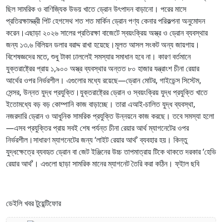
ছিল সামরিক ও বাণিজ্যিক উভয় খাতে ড্রোন উৎপাদন বাড়ানো। পরের মাসে
প্রতিরক্ষামন্ত্রী পিট হেগসেথ শত শত মার্কিন ড্রোন পণ্য কেনার পরিকল্পনা অনুমোদন
করেন।এছাড়া ২০২৬ সালের প্রতিরক্ষা বাজেটে স্বয়ংক্রিয় অস্ত্র ও ড্রোন ব্যবস্থার
জন্য ১৩.৬ বিলিয়ন ডলার বরাদ্দ রাখা হয়েছে।মূলত আসল সংকট অন্য জায়গায়।
বিশেষজ্ঞদের মতে, শুধু টাকা ঢাললেই সমস্যার সমাধান হবে না। কারণ বর্তমানে
যুক্তরাষ্ট্রের প্রায় ১,৯০০ অস্ত্র ব্যবস্থার অন্তত ৮০ হাজার যন্ত্রাংশ চীনা রেয়ার
আর্থের ওপর নির্ভরশীল। এগুলোর মধ্যে রয়েছে—ড্রোন মোটর, গাইডেন্স সিস্টেম,
সেন্সর, উন্নত যুদ্ধ প্রযুক্তি।যুক্তরাষ্ট্রের ড্রোন ও স্বয়ংক্রিয় যুদ্ধ প্রযুক্তি খাতে
ইতোমধ্যে বড় বড় কোম্পানি কাজ বাড়াচ্ছে। তারা এআই-চালিত যুদ্ধ ব্যবস্থা,
নজরদারি ড্রোন ও আধুনিক সামরিক প্রযুক্তি উন্নয়নে কাজ করছে। তবে সমস্যা হলো
—এসব প্রযুক্তির প্রায় সবই শেষ পর্যন্ত চীনা রেয়ার আর্থ ম্যাগনেটের ওপর
নির্ভরশীল।সাধারণ ম্যাগনেটের জন্য ‘লাইট রেয়ার আর্থ’ ব্যবহার হয়। কিন্তু
যুদ্ধক্ষেত্রে ব্যবহৃত ড্রোন বা জেট ইঞ্জিনের উচ্চ তাপমাত্রায় টিকে থাকতে দরকার ‘হেভি
রেয়ার আর্থ’। এগুলো ছাড়া সামরিক মানের ম্যাগনেট তৈরি করা কঠিন। ফ্ইাল ছবি
ডেইলি খবর টুয়েন্টিফোর