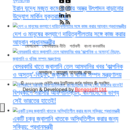
ইরান যুদ্ধে মজুত কমে যাওয়ায় অস্ত্র উৎপাদন বাড়ানোর
উদ্যোগ মার্কিন যুক্তরাষ্ট্রের
দেশ ও মানুষের কল্যাণে দায়িত্বশীলতার সঙ্গে কাজ করার
আহ্বান প্রধানমন্ত্রীর
যোগাযোগ
গোপনীয়তার নীতি
শর্তাবলী
বাংলা কনভার্টার
বেসরকারি খাতে জ্বালানি তেল আমদানির খবর ‘কাল্পনিক
সম্পাদক : মাহমুদা আক্তার খানম
ও অসত্য’-বিদ্যুৎ, জ্বালানি ও খনিজ সম্পদ মন্ত্রণালয়
© ২০০০-২০২৬ ডেইলি খবর টুয়েন্টিফোর কর্তৃক সর্বসত্ব ® সংরক্ষিত
Design & Developed by
Bongosoft Ltd.
বিশ্বকাপে সরাসরি আফগানিস্তান, বাংলাদেশের ভাগ্য
সেই ভারতের হাতেই!
একটি চক্র জ্বালানি খাতকে অস্থিতিশীল করার জন্য
সক্রিয়: প্রধানমন্ত্রী