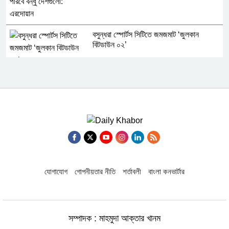
বসুন্ধরা স্পোর্টস সিটিতে জমজমাট ‘জুলকান
বিটডাউন ০২’
গণ-অভ্যুত্থান ছিল ১৭ বছরের ধারাবাহিক
আন্দোলনের ফসল : স্বরাষ্ট্রমন্ত্রী
২৪ ঘণ্টায় হাম ও উপসর্গে ৪ জনের মৃত্যু
এতিমদের জন্য ভালোবাসার হাত বাড়িয়ে দিলেন
যোগাযোগ
গোপনীয়তার নীতি
শর্তাবলী
বাংলা কনভার্টার
সায়েম সোবহান আনভীর
জুলাই জাদুঘর থেকে ফেলানী-মোদিবিরোধী
সম্পাদক : মাহমুদা আক্তার খানম
আন্দোলনের ছবি সরানো নিয়ে প্রশ্ন নাহিদের