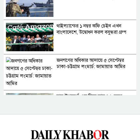
থাইল্যান্ডের ১ নম্বর কফি চেইন এখন
বাংলাদেশে, উদ্বোধন করল বসুন্ধরা গ্রুপ
জনগণের অধিকার আদায়ে ৫ সেপ্টেম্বর
ঢাকা-চট্টগ্রাম লংমার্চ: জামায়াত আমির
হাম উপসর্গে এক দিনে আরও ৬ মৃত্যু
রাষ্ট্রপতি নির্বাচনের চূড়ান্ত তারিখ ঘোষণা