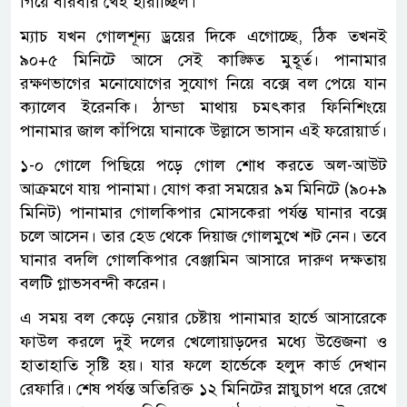
গিয়ে বারবার খেই হারাচ্ছিল।
ম্যাচ যখন গোলশূন্য ড্রয়ের দিকে এগোচ্ছে, ঠিক তখনই
৯০+৫ মিনিটে আসে সেই কাঙ্ক্ষিত মুহূর্ত। পানামার
রক্ষণভাগের মনোযোগের সুযোগ নিয়ে বক্সে বল পেয়ে যান
ক্যালেব ইরেনকি। ঠান্ডা মাথায় চমৎকার ফিনিশিংয়ে
পানামার জাল কাঁপিয়ে ঘানাকে উল্লাসে ভাসান এই ফরোয়ার্ড।
১-০ গোলে পিছিয়ে পড়ে গোল শোধ করতে অল-আউট
আক্রমণে যায় পানামা। যোগ করা সময়ের ৯ম মিনিটে (৯০+৯
মিনিট) পানামার গোলকিপার মোসকেরা পর্যন্ত ঘানার বক্সে
চলে আসেন। তার হেড থেকে দিয়াজ গোলমুখে শট নেন। তবে
ঘানার বদলি গোলকিপার বেঞ্জামিন আসারে দারুণ দক্ষতায়
বলটি গ্লাভসবন্দী করেন।
এ সময় বল কেড়ে নেয়ার চেষ্টায় পানামার হার্ভে আসারেকে
ফাউল করলে দুই দলের খেলোয়াড়দের মধ্যে উত্তেজনা ও
হাতাহাতি সৃষ্টি হয়। যার ফলে হার্ভেকে হলুদ কার্ড দেখান
রেফারি। শেষ পর্যন্ত অতিরিক্ত ১২ মিনিটের স্নায়ুচাপ ধরে রেখে