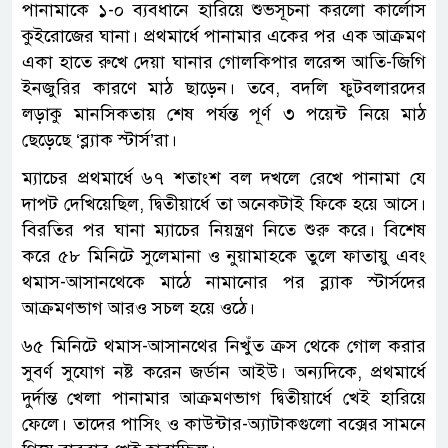
পানামাকে ১-০ ব্যবধানে হারিয়ে শুভসূচনা করলো কার্লোস
কুইরোজের ঘানা। প্রথমার্ধে পানামার একের পর এক আক্রমণ
একা হাতে রুখে দেয়া ঘানার গোলকিপার লরেন্স আতি-জিগি
ইনজুরির কারণে মাঠ ছাড়েন। তবে, বদলি ফুটবলারদের
লড়াকু মানসিকতায় শেষ পর্যন্ত পূর্ণ ৩ পয়েন্ট নিয়ে মাঠ
ছেড়েছে ‘ব্ল্যাক স্টার্স’রা।
ম্যাচের প্রথমার্ধে ৬৭ শতাংশ বল দখলে রেখে পানামা যে
দাপট দেখিয়েছিল, দ্বিতীয়ার্ধে তা অনেকটাই ফিকে হয়ে আসে।
বিরতির পর ঘানা ম্যাচের নিয়ন্ত্রণ নিতে শুরু করে। বিশেষ
করে ৫৮ মিনিটে সুলেমানা ও নুয়ামাহকে তুলে ফাতায়ু এবং
থমাস-আসানথেকে মাঠে নামানোর পর ব্ল্যাক স্টার্সদের
আক্রমণভাগ আরও সচল হয়ে ওঠে।
৬৫ মিনিটে থমাস-আসানথের নিখুঁত ক্রস থেকে গোল করার
সুবর্ণ সুযোগ নষ্ট করেন জর্ডান আইউ। অন্যদিকে, প্রথমার্ধে
দুর্দান্ত খেলা পানামার আক্রমণভাগ দ্বিতীয়ার্ধে খেই হারিয়ে
ফেলে। তাদের পাসিং ও কাউন্টার-অ্যাটাকগুলো বক্সের সামনে