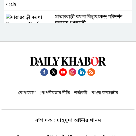
মাতারবাড়ী কয়লা বিদ্যুৎকেন্দ্র পরিদর্শন
করলেন প্রধানমন্ত্রী
পাঁচ দিনের সফরে দক্ষিণ সুদান ও আবেই
গেলেন সেনাপ্রধান
হরমুজ প্রণালি খুলতে মার্কিন যুক্তরাষ্ট্রকে
যেসব শর্ত দিল ইরান
যোগাযোগ
গোপনীয়তার নীতি
শর্তাবলী
বাংলা কনভার্টার
কানাডায় দাবানল দ্রুত ছড়িয়ে পড়ছে, বহু
বাড়িঘর ধ্বংস
সম্পাদক : মাহমুদা আক্তার খানম
ইরান যুদ্ধে মজুত কমে যাওয়ায় অস্ত্র
উৎপাদন বাড়ানোর উদ্যোগ মার্কিন