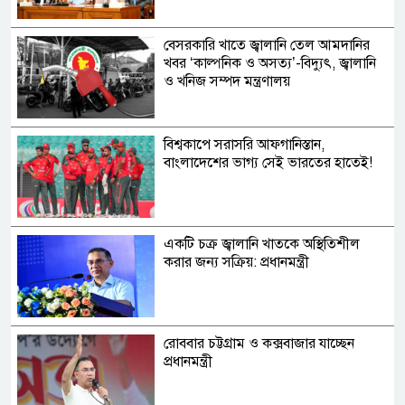
বেসরকারি খাতে জ্বালানি তেল আমদানির
খবর ‘কাল্পনিক ও অসত্য’-বিদ্যুৎ, জ্বালানি
ও খনিজ সম্পদ মন্ত্রণালয়
বিশ্বকাপে সরাসরি আফগানিস্তান,
বাংলাদেশের ভাগ্য সেই ভারতের হাতেই!
একটি চক্র জ্বালানি খাতকে অস্থিতিশীল
করার জন্য সক্রিয়: প্রধানমন্ত্রী
রোববার চট্টগ্রাম ও কক্সবাজার যাচ্ছেন
প্রধানমন্ত্রী