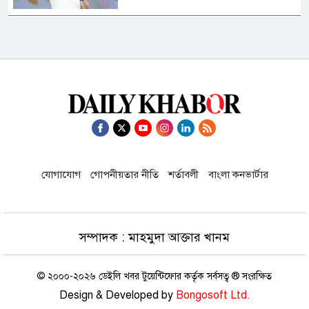
এরতেজা হাসানের বিরুদ্ধে গ্রেফতারি
পরোয়ানা
জ্বালানি তেল আমদানির খসড়া নীতিমালা
নিয়ে যা বলল জ্বালানি বিভাগ
যোগাযোগ
গোপনীয়তার নীতি
শর্তাবলী
বাংলা কনভার্টার
মার্কিন যুক্তরাষ্ট্র শর্ত না মানলে খুলবে না
হরমুজ প্রণালি : আইআরজিসি
সম্পাদক : মাহমুদা আক্তার খানম
তুরস্ক-সৌদি-পাকিস্তানের প্রতিরক্ষা চুক্তিতে
যোগ দিতে পারবে বন্ধু দেশগুলো:
© ২০০০-২০২৬ ডেইলি খবর টুয়েন্টিফোর কর্তৃক সর্বসত্ব ® সংরক্ষিত
এরদোয়ান
Design & Developed by
Bongosoft Ltd.