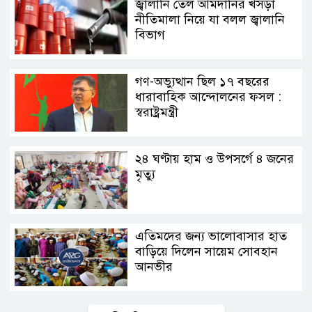
জ্বালানি তেল আমদানির খসড়া
নীতিমালা নিয়ে যা বলল জ্বালানি
বিভাগ
গণ-অভ্যুত্থান ছিল ১৭ বছরের
ধারাবাহিক আন্দোলনের ফসল :
স্বরাষ্ট্রমন্ত্রী
২৪ ঘণ্টায় হাম ও উপসর্গে ৪ জনের
মৃত্যু
এতিমদের জন্য ভালোবাসার হাত
বাড়িয়ে দিলেন সায়েম সোবহান
আনভীর