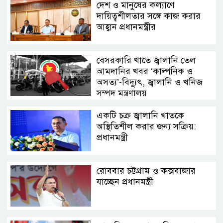
দেশ ও মানুষের কল্যাণে
দায়িত্বশীলতার সঙ্গে কাজ করার
আহ্বান প্রধানমন্ত্রীর
বেসরকারি খাতে জ্বালানি তেল
আমদানির খবর ‘কাল্পনিক ও
অসত্য’-বিদ্যুৎ, জ্বালানি ও খনিজ
সম্পদ মন্ত্রণালয়
একটি চক্র জ্বালানি খাতকে
অস্থিতিশীল করার জন্য সক্রিয়:
প্রধানমন্ত্রী
রোববার চট্টগ্রাম ও কক্সবাজার
যাচ্ছেন প্রধানমন্ত্রী