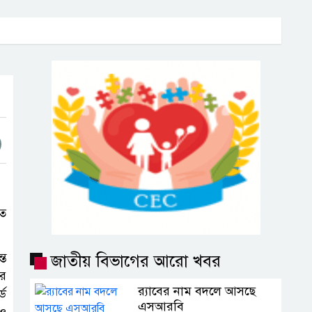
িত
্ত
জাতীয় বিভাগের আরো খবর
ের
র‍্যাবের নাম বদলে আসছে
্ড
এসআরবি