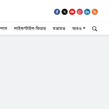
াম্পাস
লাইফস্টাইল-ফিচার
মতামত
আরও