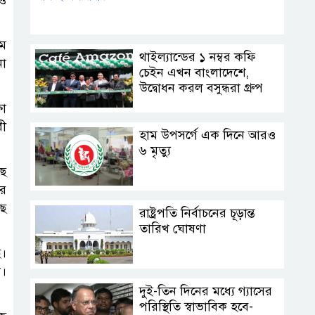
 ও
াম
থাইল্যান্ডের ১ নম্বর কফি
নো
চেইন এখন বাংলাদেশে,
উদ্বোধন করল বসুন্ধরা গ্রুপ
ষা
রী
হাম উপসর্গে এক দিনে আরও
৬ মৃত্যু
ছে
ের
ছে
রাষ্ট্রপতি নির্বাচনের চূড়ান্ত
তারিখ ঘোষণা
ে।
া।
দুই-তিন দিনের মধ্যে গ্যাসের
পরিস্থিতি স্বাভাবিক হবে-