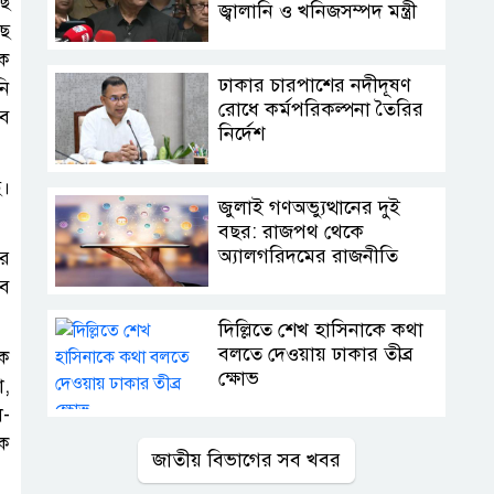
ছে
জ্বালানি ও খনিজসম্পদ মন্ত্রী
ছে
ড়ক
ঢাকার চারপাশের নদীদূষণ
নি
রোধে কর্মপরিকল্পনা তৈরির
বে
নির্দেশ
ে।
জুলাই গণঅভ্যুত্থানের দুই
বছর: রাজপথ থেকে
অ্যালগরিদমের রাজনীতি
ের
সব
দিল্লিতে শেখ হাসিনাকে কথা
বলতে দেওয়ায় ঢাকার তীব্র
কে
ক্ষোভ
া,
ল-
কে
জাতীয় বিভাগের সব খবর