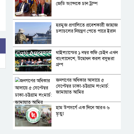
জেডি ভ্যান্সকে চান ট্রাম্প
হরমুজ প্রণালিতে প্রবেশকারী জাহাজ
চলাচলের নিয়ন্ত্রণ পেতে পারে ইরান
থাইল্যান্ডের ১ নম্বর কফি চেইন এখন
বাংলাদেশে, উদ্বোধন করল বসুন্ধরা
গ্রুপ
জনগণের অধিকার আদায়ে ৫
সেপ্টেম্বর ঢাকা-চট্টগ্রাম লংমার্চ:
জামায়াত আমির
হাম উপসর্গে এক দিনে আরও ৬
মৃত্যু