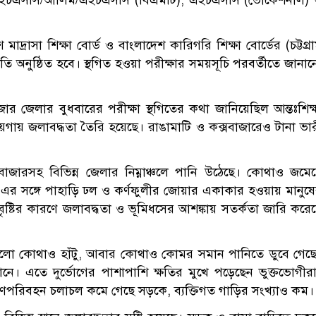
ের এইচএসসি/আলিম/এইচএসসি (বিএমটি), এইচএসসি (ভোকেশনাল)
 মাদ্রাসা শিক্ষা বোর্ড ও বাংলাদেশ কারিগরি শিক্ষা বোর্ডের (চট্টগ্র
ীতি অনুষ্ঠিত হবে। স্থগিত হওয়া পরীক্ষার সময়সূচি পরবর্তীতে জানা
ার জেলার বুধবারের পরীক্ষা স্থগিতের কথা জানিয়েছিল আন্তঃশিক্
ক জায়গায় জলাবদ্ধতা তৈরি হয়েছে। রাঙামাটি ও কক্সবাজারেও টানা ভা
্সবাজারসহ বিভিন্ন জেলার নিম্নাঞ্চলে পানি উঠেছে। কোথাও জমে
। এর সঙ্গে পাহাড়ি ঢল ও কর্ণফুলীর জোয়ার একাকার হওয়ায় মানুষ
 বৃষ্টির কারণে জলাবদ্ধতা ও ভূমিধসের আশঙ্কায় সতর্কতা জারি করে
াকাগুলো কোথাও হাঁটু, আবার কোথাও কোমর সমান পানিতে ডুবে গেছ
ানে। এতে দুর্ভোগের পাশাপাশি ক্ষতির মুখে পড়েছেন ভুক্তভোগীর
 গণপরিবহন চলাচল কমে গেছে সড়কে, ব্যক্তিগত গাড়ির সংখ্যাও কম।