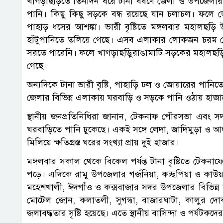
খাগড়াছড়িতে তিনদিন ধরে টানা বর্ষণে জেলা ও উপজেলার বি
পানি। কিছু কিছু সড়কে বন্ধ রয়েছে যান চলাচল। ফলে ভোগা
পাহাড় ধসের আশঙ্কা। ভারী বৃষ্টিতে মঙ্গলবার মহালছড়
হাঁটুপানিতে তলিয়ে গেছে। এসব এলাকার লোকজন চরম ভোগান
সরতে পারেনি। ফলে খাগড়াছড়িুরাঙামাটি সড়কের মহালছড়
গেছে।
অন্যদিকে টানা ভারী বৃষ্টি, পাহাড়ি ঢল ও জোয়ারের পানি
জেলার বিভিন্ন এলাকায় ঘরবাড়ি ও সড়কে পানি ওঠায় হাজার
স্থানীয় জনপ্রতিনিধিরা জানান, টেকনাফ পৌরসভা এবং সদ
ঘরবাড়িতে পানি ঢুকেছে। একই সঙ্গে লেদা, জাদিমুড়া ও আলী
মিলিয়ে ক্ষতিগ্রস্ত ঘরের সংখ্যা প্রায় দুই হাজার।
মঙ্গলবার সকাল থেকে বিকেল পর্যন্ত টানা বৃষ্টিতে টেকনা
পড়ে। এদিকে রামু উপজেলার গর্জনিয়া, কচ্ছপিয়া ও কাউয়
মহেশখালী, ঈদগাঁও ও কক্সবাজার সদর উপজেলার বিভিন্ন
মোটেল জোন, কলাতলী, সুগন্ধা, বাজারঘাটা, কালুর দোকা
জলাবদ্ধতার সৃষ্টি হয়েছে। এতে স্থানীয় বাসিন্দা ও পর্যটকদের