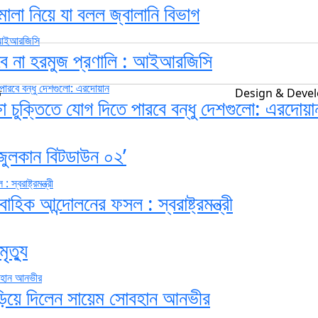
ালা নিয়ে যা বলল জ্বালানি বিভাগ
 খুলবে না হরমুজ প্রণালি : আইআরজিসি
ত
Design & Deve
ষা চুক্তিতে যোগ দিতে পারবে বন্ধু দেশগুলো: এরদোয়া
‘জুলকান বিটডাউন ০২’
হিক আন্দোলনের ফসল : স্বরাষ্ট্রমন্ত্রী
ৃত্যু
ড়িয়ে দিলেন সায়েম সোবহান আনভীর