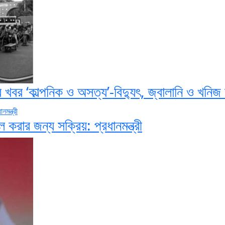
বর ‘কাল্পনিক ও অসত্য’-বিদ্যুৎ, জ্বালানি ও খনিজ স
করার জন্য সক্রিয়: প্রধানমন্ত্রী