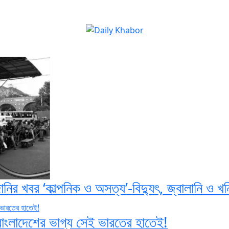
ির খবর ‘কাল্পনিক ও অসত্য’-বিদ্যুৎ, জ্বালানি ও খন
বাংলাদেশের ভাগ্য সেই ভারতের হাতেই!