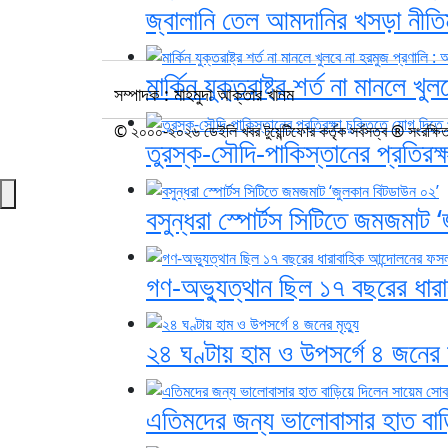
জ্বালানি তেল আমদানির খসড়া নীতিম
মার্কিন যুক্তরাষ্ট্র শর্ত না মানলে
সম্পাদক : মাহমুদা আক্তার খানম
© ২০০০-২০২৬ ডেইলি খবর টুয়েন্টিফোর কর্তৃক সর্বসত্ব ® সংরক্ষি
তুরস্ক-সৌদি-পাকিস্তানের প্রতিরক্
বসুন্ধরা স্পোর্টস সিটিতে জমজমাট 
গণ-অভ্যুত্থান ছিল ১৭ বছরের ধারাবা
২৪ ঘণ্টায় হাম ও উপসর্গে ৪ জনের ম
এতিমদের জন্য ভালোবাসার হাত বা