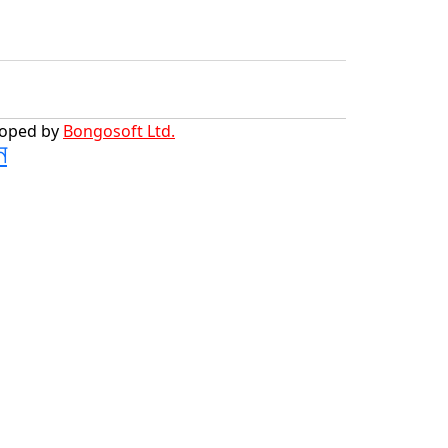
loped by
Bongosoft Ltd.
ন