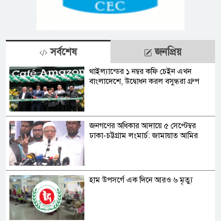
সর্বশেষ
জনপ্রিয়
থাইল্যান্ডের ১ নম্বর কফি চেইন এখন
বাংলাদেশে, উদ্বোধন করল বসুন্ধরা গ্রুপ
জনগণের অধিকার আদায়ে ৫ সেপ্টেম্বর
ঢাকা-চট্টগ্রাম লংমার্চ: জামায়াত আমির
হাম উপসর্গে এক দিনে আরও ৬ মৃত্যু