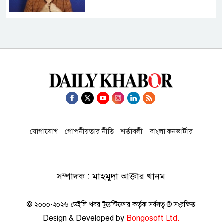
শেখ হাসিনার সংবাদ সম্মেলনের বিষয়ে যা
বলল ভারত
গণমাধ্যম শক্তিশালী হলেই গণতন্ত্র
শক্তিশালী হবে: স্থানীয় সরকার মন্ত্রী
যোগাযোগ
গোপনীয়তার নীতি
শর্তাবলী
বাংলা কনভার্টার
অধ্যাপক রবার্ট পেপের বিশ্লেষণ: ইরান
ইস্যুতে উত্তেজনা বাড়ানোর ফাঁদে পড়েছেন
ট্রাম্প
সম্পাদক : মাহমুদা আক্তার খানম
২০২৬ নারী এশিয়া কাপ ক্রিকেট:
বাংলাদেশের খেলা কখন
© ২০০০-২০২৬ ডেইলি খবর টুয়েন্টিফোর কর্তৃক সর্বসত্ব ® সংরক্ষিত
Design & Developed by
Bongosoft Ltd.