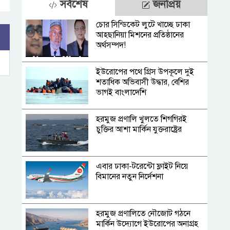
সর্বশেষ
জনপ্রিয়
চোর সিন্ডিকেট লুটে খাচ্ছে ঢাকা
আহ্ছানিয়া মিশনের প্রতিষ্ঠানের
অর্থসম্পদ!
ইউরোপের পথে গ্রিস উপকূলে দুই
শতাধিক অভিবাসী উদ্ধার, বেশির
ভাগই বাংলাদেশি
হরমুজ প্রণালি খুলতে শিগগিরই
চুক্তির আশা মার্কিন যুক্তরাষ্ট্রের
এবার ঢাকা-টরেন্টো ফ্লাইট নিয়ে
বিমানের নতুন নির্দেশনা
হরমুজ প্রণালিতে নৌজোট গঠনে
মার্কিন উদ্যোগে ইউরোপের অনাগ্রহ