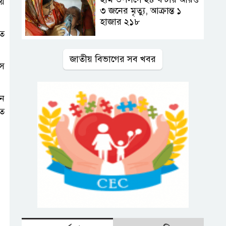
য়ে
৩ জনের মৃত্যু, আক্রান্ত ১
হাজার ২১৮
তে
জাতীয় বিভাগের সব খবর
েস
ুন
তে