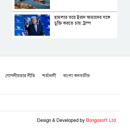
হামলার ভয়ে ইরান আমাদের সঙ্গে
চুক্তি করতে চায়: ট্রাম্প
সাকিবের দেশে ফেরা নিয়ে কঠোর
প্রতিক্রিয়ায় ক্রীড়া প্রতিমন্ত্রী
ইতালি বিমানবন্দরে আটকা
গোপনীয়তার নীতি
শর্তাবলী
বাংলা কনভার্টার
ঢাকাগামী বিমান, ভেতরে আড়াই
শতাধিক যাত্রী
রাষ্ট্রের গুরুত্বপূর্ণ ব্যক্তিদের নিয়ে
অপপ্রচার, সতর্ক করল পুলিশ
Design & Developed by
Bongosoft Ltd.
ঢাকা বিশ্ববিদ্যালয়ের সুনাম রক্ষায়