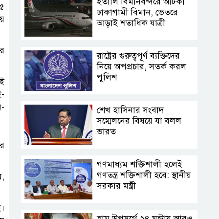
ইতালি বিমানবন্দরে আটকা
 ৫
ঢাকাগামী বিমান, ভেতরে
য়ে
আড়াই শতাধিক যাত্রী
ীর
রাষ্ট্রের গুরুত্বপূর্ণ ব্যক্তিদের
নিয়ে অপপ্রচার, সতর্ক করল
পুলিশ
এই
ই-
ন-
শেখ হাসিনার সংবাদ
সম্মেলনের বিষয়ে যা বলল
ভারত
আর
গণমাধ্যম শক্তিশালী হলেই
গণতন্ত্র শক্তিশালী হবে: স্থানীয়
য়,
সরকার মন্ত্রী
ে।
হাম উপসর্গে ২৪ ঘন্টায় আরও