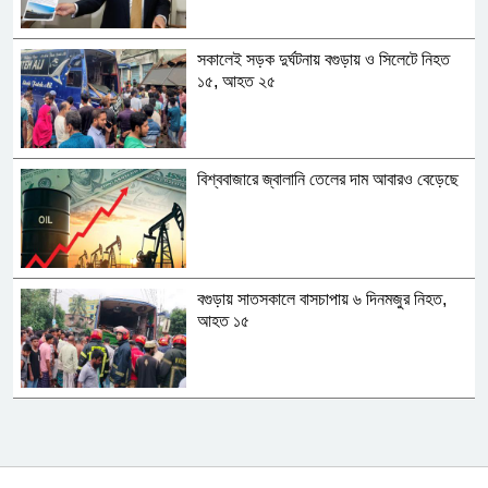
সকালেই সড়ক দুর্ঘটনায় বগুড়ায় ও সিলেটে নিহত
১৫, আহত ২৫
বিশ্ববাজারে জ্বালানি তেলের দাম আবারও বেড়েছে
বগুড়ায় সাতসকালে বাসচাপায় ৬ দিনমজুর নিহত,
আহত ১৫
র‍্যাবের নাম বদলে আসছে এসআরবি