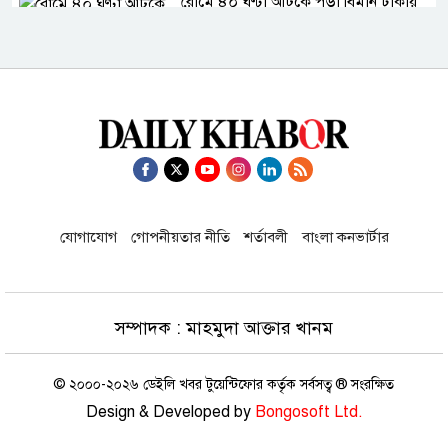
রোমে ৪০ ঘণ্টা আটকে পড়া বিমান ঢাকায়
ফিরেছে
রাষ্ট্রপতি প্রার্থী ঘোষণা করল ১১ দল
মুক্তিযুদ্ধের ছবিতে জামায়াত কোথায়?
প্রদর্শনী ঘিরে প্রশ্ন
যোগাযোগ
গোপনীয়তার নীতি
শর্তাবলী
বাংলা কনভার্টার
রাষ্ট্রপতি নির্বাচনে বিএনপির দুই মনোনয়নপত্র
সংগ্রহ
সম্পাদক : মাহমুদা আক্তার খানম
© ২০০০-২০২৬ ডেইলি খবর টুয়েন্টিফোর কর্তৃক সর্বসত্ব ® সংরক্ষিত
মাতারবাড়ী কয়লা বিদ্যুৎকেন্দ্র পরিদর্শন
Design & Developed by
Bongosoft Ltd.
করলেন প্রধানমন্ত্রী