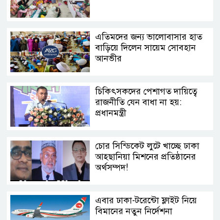
এতিমদের জন্য ভালোবাসার হাত
বাড়িয়ে দিলেন সায়েম সোবহান
আনভীর
চিকিৎসকদের পেশাগত দায়িত্বে
রাজনীতি যেন বাধা না হয়:
প্রধানমন্ত্রী
চোর সিন্ডিকেট লুটে খাচ্ছে ঢাকা
আহ্ছানিয়া মিশনের প্রতিষ্ঠানের
অর্থসম্পদ!
এবার ঢাকা-টরেন্টো ফ্লাইট নিয়ে
বিমানের নতুন নির্দেশনা