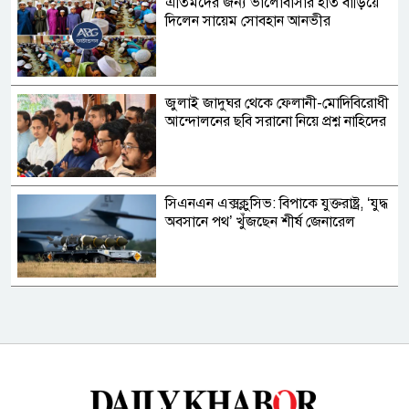
এতিমদের জন্য ভালোবাসার হাত বাড়িয়ে
দিলেন সায়েম সোবহান আনভীর
জুলাই জাদুঘর থেকে ফেলানী-মোদিবিরোধী
আন্দোলনের ছবি সরানো নিয়ে প্রশ্ন নাহিদের
সিএনএন এক্সক্লুসিভ: বিপাকে যুক্তরাষ্ট্র, ‘যুদ্ধ
অবসানে পথ’ খুঁজছেন শীর্ষ জেনারেল
১/১১’র সময় ডিজিএফআইর বন্দিশালায়
রাখা হয় বর্তমান প্রধানমন্ত্রীকে: চিফ
প্রসিকিউটর
আল জাজিরার বিশ্লেষণ: সৌদি-পাকিস্তান-