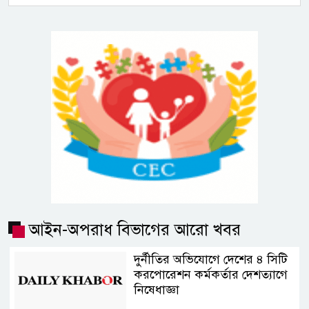
আইন-অপরাধ বিভাগের আরো খবর
দুর্নীতির অভিযোগে দেশের ৪ সিটি
করপোরেশন কর্মকর্তার দেশত্যাগে
নিষেধাজ্ঞা