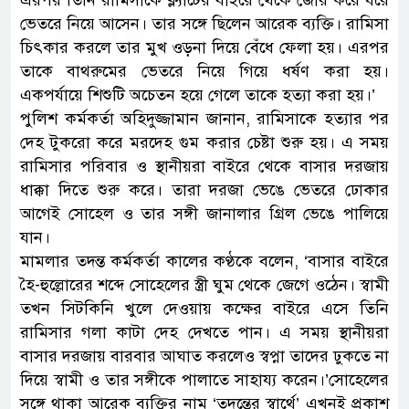
এরপর তিনি রামিসাকে ফ্ল্যাটের বাইরে থেকে জোর করে ধরে
ভেতরে নিয়ে আসেন। তার সঙ্গে ছিলেন আরেক ব্যক্তি। রামিসা
চিৎকার করলে তার মুখ ওড়না দিয়ে বেঁধে ফেলা হয়। এরপর
তাকে বাথরুমের ভেতরে নিয়ে গিয়ে ধর্ষণ করা হয়।
একপর্যায়ে শিশুটি অচেতন হয়ে গেলে তাকে হত্যা করা হয়।’
পুলিশ কর্মকর্তা অহিদুজ্জামান জানান, রামিসাকে হত্যার পর
দেহ টুকরো করে মরদেহ গুম করার চেষ্টা শুরু হয়। এ সময়
রামিসার পরিবার ও স্থানীয়রা বাইরে থেকে বাসার দরজায়
ধাক্কা দিতে শুরু করে। তারা দরজা ভেঙে ভেতরে ঢোকার
আগেই সোহেল ও তার সঙ্গী জানালার গ্রিল ভেঙে পালিয়ে
যান।
মামলার তদন্ত কর্মকর্তা কালের কণ্ঠকে বলেন, ‘বাসার বাইরে
হৈ-হুল্লোরের শব্দে সোহেলের স্ত্রী ঘুম থেকে জেগে ওঠেন। স্বামী
তখন সিটকিনি খুলে দেওয়ায় কক্ষের বাইরে এসে তিনি
রামিসার গলা কাটা দেহ দেখতে পান। এ সময় স্থানীয়রা
বাসার দরজায় বারবার আঘাত করলেও স্বপ্না তাদের ঢুকতে না
দিয়ে স্বামী ও তার সঙ্গীকে পালাতে সাহায্য করেন।’সোহেলের
সঙ্গে থাকা আরেক ব্যক্তির নাম ‘তদন্তের স্বার্থে’ এখনই প্রকাশ