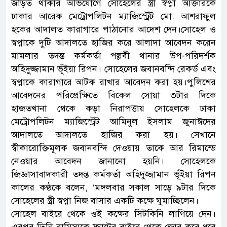
জড়িত থাকার অভিযোগে সোহেলের স্ত্রী স্বপ্না আক্তারকে
ঢাকার আরেক মেট্রোপলিটন ম্যাজিস্ট্রেট মো. আশরাফুল
হকের আদালত কারাগারে পাঠানোর আদেশ দেন।সোহেল ও
স্বপ্নাকে দুটি আদালতে হাজির করে আলাদা আবেদন করেন
মামলার তদন্ত কর্মকর্তা পল্লবী থানার উপ-পরিদর্শক
অহিদুজ্জামান ভূঁইয়া রিপন। সোহেলের জবানবন্দি রেকর্ড এবং
স্বপ্নাকে কারাগারে আটক রাখার আবেদন করা হয়।পুলিশের
আবেদনের পরিপ্রেক্ষিতে বিকেল সোয়া ৩টার দিকে
হাজতখানা থেকে কড়া নিরাপত্তায় সোহেলকে ঢাকা
মেট্রোপলিটন ম্যাজিস্ট্রেট আমিনুল ইসলাম জুনাঈদের
আদালতে আদালতে হাজির করা হয়। সেখানে
স্বীকারোক্তিমূলক জবানবন্দি দেওয়ায় তাকে আর রিমান্ডে
নেওয়ার আবেদন জানানো হয়নি। সোহেলকে
জিজ্ঞাসাবাদকারী তদন্ত কর্মকর্তা অহিদুজ্জামান ভূঁইয়া রিপন
কালের কণ্ঠকে বলেন, ‘মঙ্গলবার সকাল সাড়ে ৯টার দিকে
সোহেলের স্ত্রী স্বপ্না নিজ বাসার একটি কক্ষে ঘুমাচ্ছিলেন।
সোহেল বাইরে থেকে ওই কক্ষের সিটকিনি লাগিয়ে দেন।