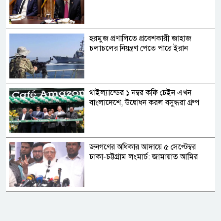
হরমুজ প্রণালিতে প্রবেশকারী জাহাজ
চলাচলের নিয়ন্ত্রণ পেতে পারে ইরান
থাইল্যান্ডের ১ নম্বর কফি চেইন এখন
বাংলাদেশে, উদ্বোধন করল বসুন্ধরা গ্রুপ
জনগণের অধিকার আদায়ে ৫ সেপ্টেম্বর
ঢাকা-চট্টগ্রাম লংমার্চ: জামায়াত আমির
হাম উপসর্গে এক দিনে আরও ৬ মৃত্যু