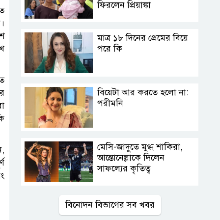
ফিরলেন প্রিয়াঙ্কা
তে
ন।
িশ
মাত্র ১৮ দিনের প্রেমের বিয়ে
খে
পরে কি
গত
বিয়েটা আর করতে হলো না:
ার
পরীমনি
বা
কি
মেসি-জাদুতে মুগ্ধ শাকিরা,
ন,
আন্তোনেল্লাকে দিলেন
্ণ
সাফল্যের কৃতিত্ব
বং
বিনোদন বিভাগের সব খবর