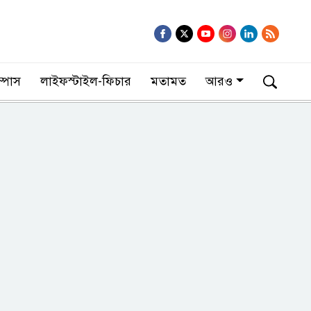
াম্পাস
লাইফস্টাইল-ফিচার
মতামত
আরও