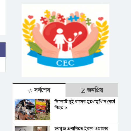
সর্বশেষ
জনপ্রিয়
সিলেটে দুই বাসের মুখোমুখি সংঘর্ষে
নিহত ৯
হরমুজ প্রণালিতে ইরান-ওমানের