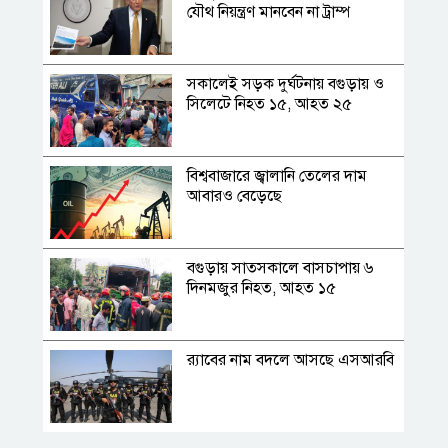
যৌথ নিয়ন্ত্রণ মানবেন না ট্রাম্প
সকালেই সড়ক দুর্ঘটনায় বগুড়ায় ও
সিলেটে নিহত ১৫, আহত ২৫
বিশ্ববাজারে জ্বালানি তেলের দাম
আবারও বেড়েছে
বগুড়ায় সাতসকালে বাসচাপায় ৬
দিনমজুর নিহত, আহত ১৫
র‍্যাবের নাম বদলে আসছে এসআরবি