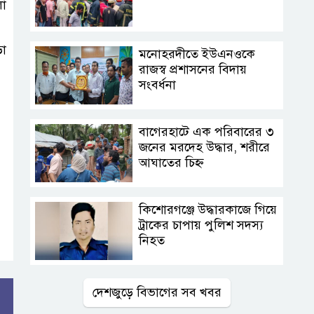
লা
ড়ো
মনোহরদীতে ইউএনওকে
রাজস্ব প্রশাসনের বিদায়
সংবর্ধনা
বাগেরহাটে এক পরিবারের ৩
জনের মরদেহ উদ্ধার, শরীরে
আঘাতের চিহ্ন
কিশোরগঞ্জে উদ্ধারকাজে গিয়ে
ট্রাকের চাপায় পুলিশ সদস্য
নিহত
দেশজুড়ে বিভাগের সব খবর