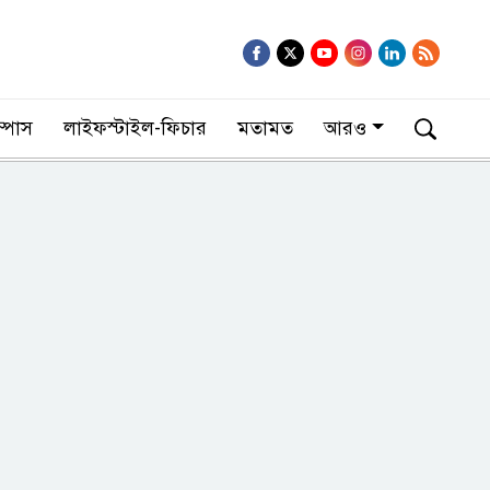
াম্পাস
লাইফস্টাইল-ফিচার
মতামত
আরও