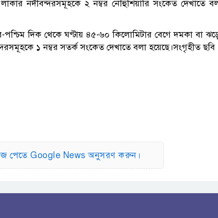
 এলাকার নদীবন্দরসমূহকে ২ নম্বর নৌহুঁশিয়ারি সংকেত দেখাতে ব
ত্তর-পশ্চিম দিক থেকে ঘণ্টায় ৪৫-৬০ কিলোমিটার বেগে দমকা বা ঝ
বন্দরসমূহকে ১ নম্বর সতর্ক সংকেত দেখাতে বলা হয়েছে।সংগৃহীত ছবি
িউজ পেতে Google News অনুসরণ করুন।