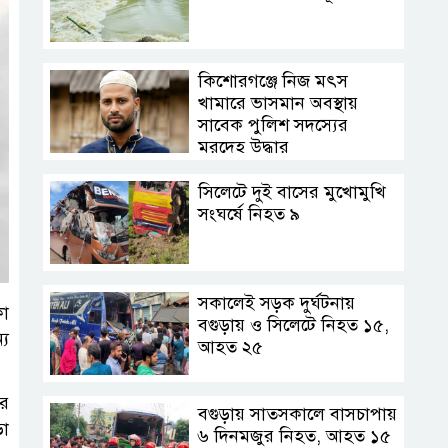
কিশোরগঞ্জে নিজ মৎস
খামারে ভাসমান অবস্থায়
সাবেক পুলিশ সদস্যের
মরদেহ উদ্ধার
সিলেটে দুই বাসের মুখোমুখি
সংঘর্ষে নিহত ৯
সকালেই সড়ক দুর্ঘটনায়
কা
বগুড়ায় ও সিলেটে নিহত ১৫,
্য
আহত ২৫
ার
বগুড়ায় সাতসকালে বাসচাপায়
ড়ো
৬ দিনমজুর নিহত, আহত ১৫