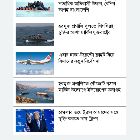
শতাধিক অভিবাসী উদ্ধার, বেশির
ভাগই বাংলাদেশি
হরমুজ প্রণালি খুলতে শিগগিরই
চুক্তির আশা মার্কিন যুক্তরাষ্ট্রের
এবার ঢাকা-টরেন্টো ফ্লাইট নিয়ে
বিমানের নতুন নির্দেশনা
হরমুজ প্রণালিতে নৌজোট গঠনে
মার্কিন উদ্যোগে ইউরোপের অনাগ্রহ
হামলার ভয়ে ইরান আমাদের সঙ্গে
চুক্তি করতে চায়: ট্রাম্প